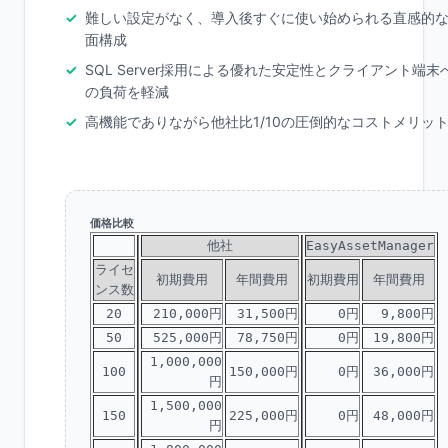
難しい設定がなく、導入後すぐに使い始められる直感的
面構成
SQL Server採用による優れた安定性とクライアント端末
の負荷を軽減
高機能でありながら他社比1/10の圧倒的なコストメリッ
価格比較
他社
EasyAssetManager
ライセ
初期費用
年間費用
初期費用
年間費用
ンス数
20
210,000円
31,500円
0円
9,800円
50
525,000円
78,750円
0円
19,800円
1,000,000
100
150,000円
0円
36,000円
円
1,500,000
150
225,000円
0円
48,000円
円